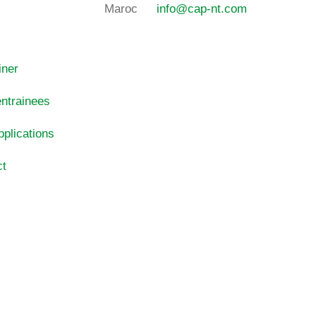
Maroc
info@cap-nt.com
iner
entrainees
pplications
ct