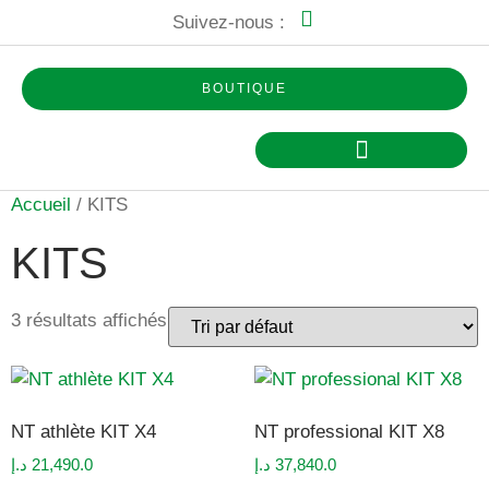
Suivez-nous :
BOUTIQUE
NEURAL TRAINER
LES HABILETÉS ENTRAINEES
Accueil
/ KITS
KITS
3 résultats affichés
NT athlète KIT X4
NT professional KIT X8
د.إ
21,490.0
د.إ
37,840.0