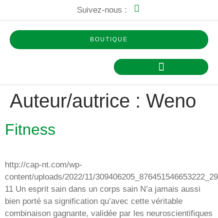
Suivez-nous :
BOUTIQUE
NEURAL TRAINER
LES HABILETÉS ENTRAINEES
Auteur/autrice :
Weno
Fitness
http://cap-nt.com/wp-
content/uploads/2022/11/309406205_876451546653222_
11 Un esprit sain dans un corps sain N’a jamais aussi
bien porté sa signification qu’avec cette véritable
combinaison gagnante, validée par les neuroscientifiques